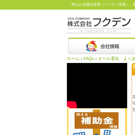
岡山の太陽光発電（ソーラー発電）、
ホーム
›
FAQs
›
オール電化 よく