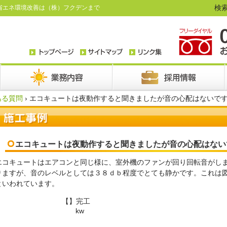
検索
省エネ環境改善は（株）フクデンまで
ある質問
›
エコキュートは夜動作すると聞きましたが音の心配はないで
エコキュートは夜動作すると聞きましたが音の心配はない
エコキュートはエアコンと同じ様に、室外機のファンが回り回転音がし
りますが、音のレベルとしては３８ｄｂ程度でとても静かです。これは
といわれています。
【】完工
kw