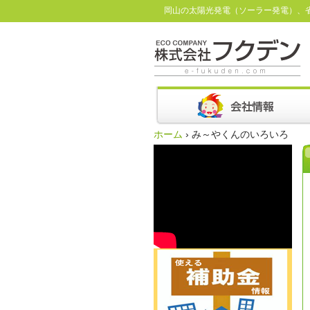
岡山の太陽光発電（ソーラー発電）、
ホーム
›
み～やくんのいろいろ