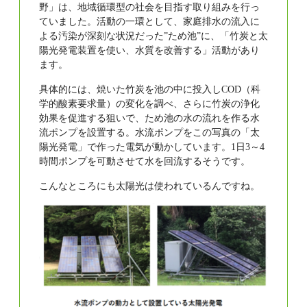
野」は、地域循環型の社会を目指す取り組みを行っ
ていました。活動の一環として、家庭排水の流入に
よる汚染が深刻な状況だった”ため池”に、「竹炭と太
陽光発電装置を使い、水質を改善する」活動があり
ます。
具体的には、焼いた竹炭を池の中に投入しCOD（科
学的酸素要求量）の変化を調べ、さらに竹炭の浄化
効果を促進する狙いで、ため池の水の流れを作る水
流ポンプを設置する。水流ポンプをこの写真の「太
陽光発電」で作った電気が動かしています。1日3～4
時間ポンプを可動させて水を回流するそうです。
こんなところにも太陽光は使われているんですね。