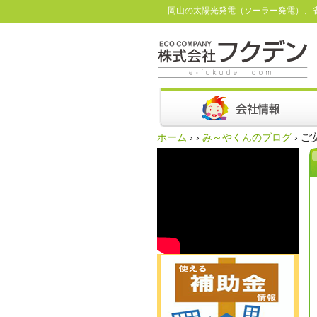
岡山の太陽光発電（ソーラー発電）、
ホーム
›
›
み～やくんのブログ
›
ご