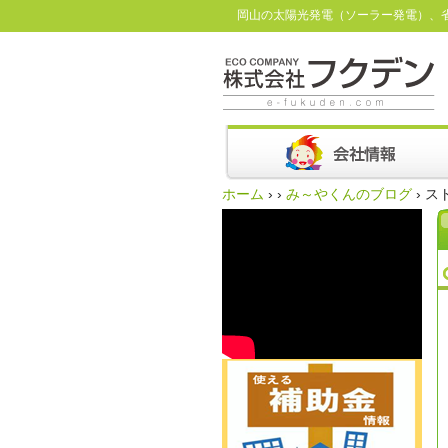
岡山の太陽光発電（ソーラー発電）、
ホーム
›
›
み～やくんのブログ
›
ス