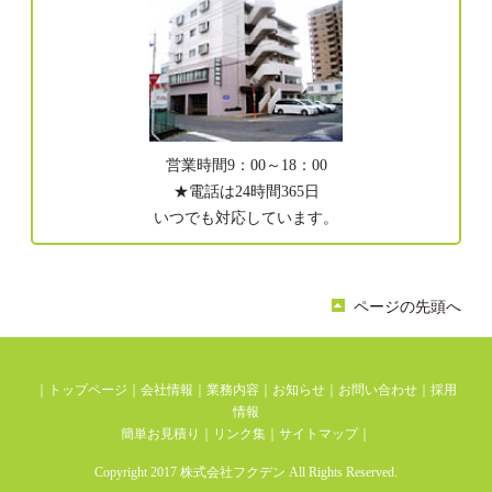
営業時間9：00～18：00
★電話は24時間365日
いつでも対応しています。
ページの先頭へ
｜
トップページ
｜
会社情報
｜
業務内容
｜
お知らせ
｜
お問い合わせ
｜
採用
情報
簡単お見積り
｜
リンク集
｜
サイトマップ
｜
Copyright 2017 株式会社フクデン All Rights Reserved.