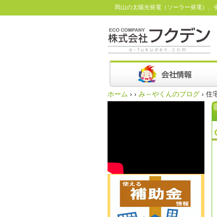
岡山の太陽光発電（ソーラー発電）、
ホーム
›
›
み～やくんのブログ
›
住