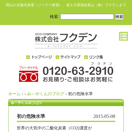
岡山の太陽光発電（ソーラー発電）、省エネ環境改善は（株）フクデンまで
検索:
ホーム
›
›
み～やくんのブログ
›
初の危険水準
初の危険水準
2015-05-08
世界の大気中の二酸化炭素（CO2)濃度が