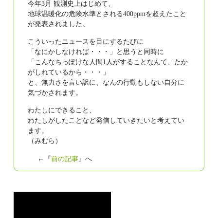
今年3月 観測史上はじめて、
地球温暖化の危険水準とされる400ppmを超えたこと
が発表されました。
こういったニュースを目にするたびに
「なにかしなければ・・・」と思うと同時に
「こんなちっぽけな人間1人がすることなんて、たか
がしれているから・・・」
と、無力さを言い訳に、なんの行動もしない自分に
気づかされます。
わたしにできること、
わたしがしたことなど発信していきたいと考えてい
ます。
（みむら）
←『
前の記事
』へ