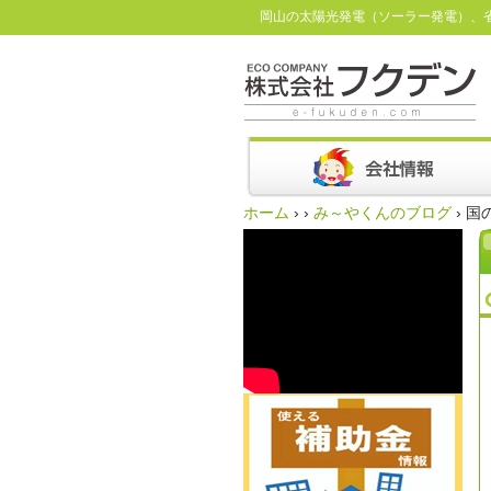
岡山の太陽光発電（ソーラー発電）、
ホーム
›
›
み～やくんのブログ
›
国