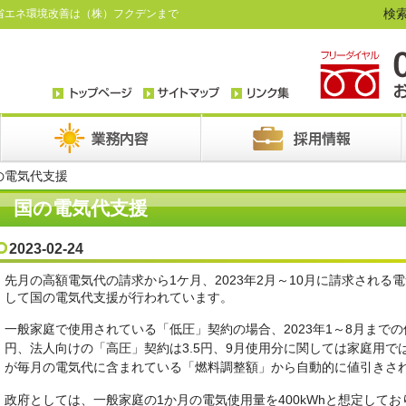
検索
省エネ環境改善は（株）フクデンまで
の電気代支援
国の電気代支援
2023-02-24
先月の高額電気代の請求から1ケ月、2023年2月～10月に請求される
して国の電気代支援が行われています。
一般家庭で使用されている「低圧」契約の場合、2023年1～8月までの
円、法人向けの「高圧」契約は3.5円、9月使用分に関しては家庭用では3
が毎月の電気代に含まれている「燃料調整額」から自動的に値引きさ
政府としては、一般家庭の1か月の電気使用量を400kWhと想定しており