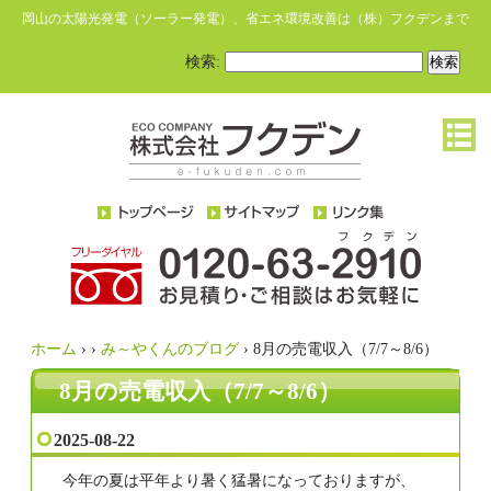
岡山の太陽光発電（ソーラー発電）、省エネ環境改善は（株）フクデンまで
検索:
ホーム
›
›
み～やくんのブログ
›
8月の売電収入（7/7～8/6）
8月の売電収入（7/7～8/6）
2025-08-22
今年の夏は平年より暑く猛暑になっておりますが、