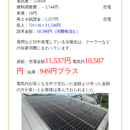
電気量：721kwh
燃料調整費：－3,744円 売電
単価：16円
再エネ賦課金：1,257円 売電
収入：
721×16＝11,536円
請求金額：
10,586円（消費税含む）
昼間など日中発電している太陽光は、クーラーなど
の自家消費にまわっています。
11,537円
10,587
差額：売電金額
-電気代
円
949円プラス
結果：
電気代が高くなる中で支払った金額より売った金額
の方が多いとお客様は喜んでおられました。