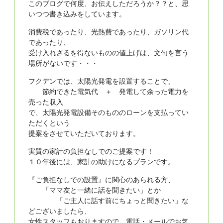
このブログで何度、お伝えしただろうか？？と、思
いつつ書き込みをしています。
消費税であったり、光熱費であったり、ガソリン代
であったり、
受け入れざるを得ないものの値上げは、文句を言う
場所がないです・・・
フクデンでは、太陽光発電を設置することで、
節約できた電気代 ＋ 発電して余った電力を
売った収入
で、太陽光発電設備そのもののローンを支払ってい
ただくという
提案をさせていただいております。
実質の家計の負担なしでのご提案です！
１０年後には、家計の助けになるプランです。
『ご負担なしでの設置』に関心のあられる方、
「ママ友と一緒に話を聞きたい」とか
「ご主人に話す前にちょっと聞きたい」な
どございましたら、
女性スタッフもおりますので、電話・メールでお気