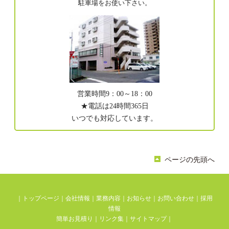
駐車場をお使い下さい。
営業時間9：00～18：00
★電話は24時間365日
いつでも対応しています。
ページの先頭へ
｜
トップページ
｜
会社情報
｜
業務内容
｜
お知らせ
｜
お問い合わせ
｜
採用
情報
簡単お見積り
｜
リンク集
｜
サイトマップ
｜