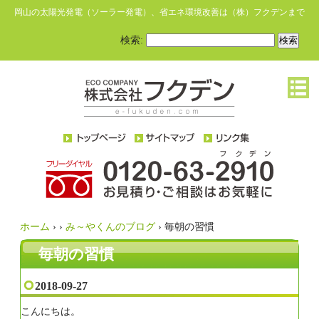
岡山の太陽光発電（ソーラー発電）、省エネ環境改善は（株）フクデンまで
検索:
ホーム
›
›
み～やくんのブログ
›
毎朝の習慣
毎朝の習慣
2018-09-27
こんにちは。