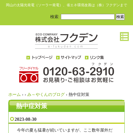
岡山の太陽光発電（ソーラー発電）、省エネ環境改善は（株）フクデンまで
検索:
ホーム
›
›
み～やくんのブログ
›
熱中症対策
熱中症対策
2023-08-30
今年の夏も猛暑が続いていますが、ここ数年屋外だ