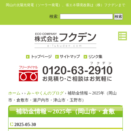
岡山の太陽光発電（ソーラー発電）、省エネ環境改善は（株）フクデンまで
検索:
ホーム
›
›
み～やくんのブログ
›
補助金情報～2025年（岡山
市・倉敷市・瀬戸内市・津山市・玉野市）
補助金情報～2025年（岡山市・倉敷
市・瀬戸内市・津山市・玉野市）
2025-05-30