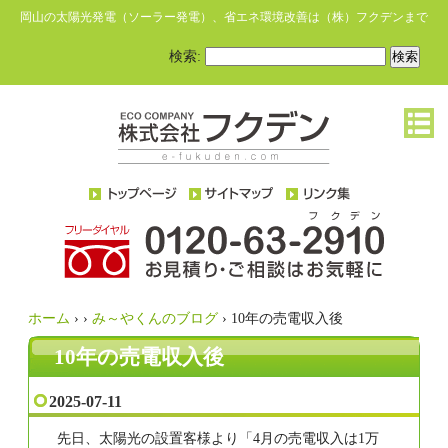
岡山の太陽光発電（ソーラー発電）、省エネ環境改善は（株）フクデンまで
検索:
ホーム
›
›
み～やくんのブログ
›
10年の売電収入後
10年の売電収入後
2025-07-11
先日、太陽光の設置客様より「4月の売電収入は1万