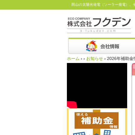
岡山の太陽光発電（ソーラー発電）、
ホーム
›
›
お知らせ
›
2026年補助金