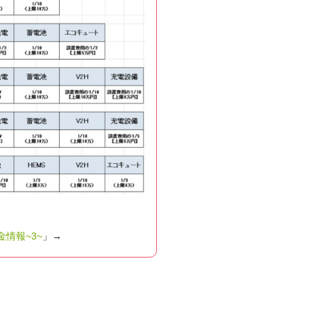
金情報~3~
」→