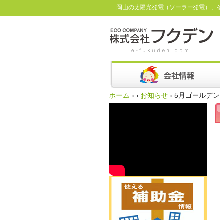
岡山の太陽光発電（ソーラー発電）、
ホーム
›
›
お知らせ
›
5月ゴールデ